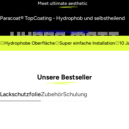
Meet ultimate
aesthetic
-
Paracoat® TopCoating - Hydrophob und selbstheilend
I
SHOP HYDRO Super Matt°
n
Hydrophobe Oberfläche
Super einfache Installation
10 J
v
i
Unsere
Bestseller
s
Lackschutzfolie
Zubehör
Schulung
i
b
l