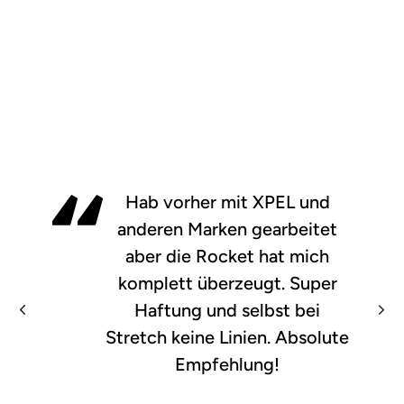
RocketGuard®
PPF Zero to Hero
R
€ 1.295
e
g
Hab vorher mit XPEL und
Ak
DE
u
An
anderen Marken gearbeitet
l
aber die Rocket hat mich
ä
komplett überzeugt. Super
r
Haftung und selbst bei
e
r
Stretch keine Linien. Absolute
P
Empfehlung!
r
e