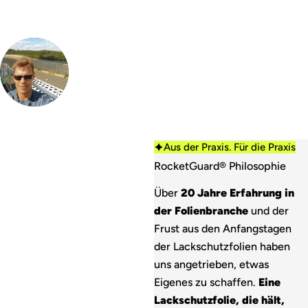
i
s
Aus der Praxis. Für die Praxis
RocketGuard® Philosophie
Über
20 Jahre Erfahrung in
der Folienbranche
und der
Frust aus den Anfangstagen
der Lackschutzfolien haben
uns angetrieben, etwas
Eigenes zu schaffen.
Eine
Lackschutzfolie, die hält,