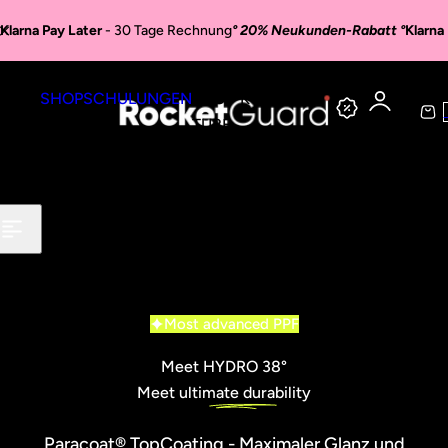
Zum Inhalt springen
Klarna Pay Later
- 30 Tage Rechnung
° 20% Neukunden-Rabatt °
Klarna
R
SHOP
SCHULUNGEN
YOU
KONTAKT
TUBE
o
a
r
c
e
n
k
k
o
e
r
Most advanced PPF
b
t
Meet HYDRO 38°
Meet ultimate
durability
G
Paracoat® TopCoating - Maximaler Glanz und