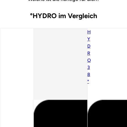
°HYDRO im Vergleich
H
Y
D
R
O
3
8
°