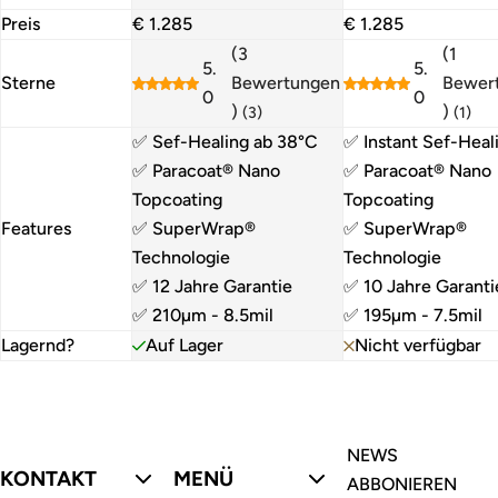
R
R
Preis
€ 1.285
€ 1.285
e
e
(3
(1
5.
5.
g
g
Sterne
Bewertungen
Bewer
0
0
u
u
)
)
(3)
(1)
l
l
✅ Sef-Healing ab 38°C
✅ Instant Sef-Heal
ä
ä
✅ Paracoat® Nano
✅ Paracoat® Nano
r
r
Topcoating
Topcoating
e
e
Features
✅ SuperWrap®
✅ SuperWrap®
r
r
Technologie
Technologie
P
P
✅ 12 Jahre Garantie
✅ 10 Jahre Garanti
r
r
✅ 210µm - 8.5mil
✅ 195µm - 7.5mil
e
e
Lagernd?
Auf Lager
Nicht verfügbar
i
i
s
s
NEWS
KONTAKT
MENÜ
ABBONIEREN