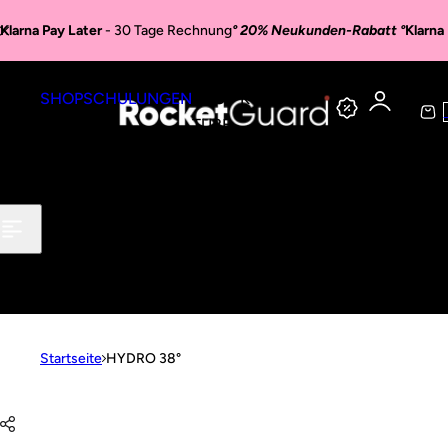
Zum Inhalt springen
Klarna Pay Later
- 30 Tage Rechnung
° 20% Neukunden-Rabatt °
Klarna
SHOP
SCHULUNGEN
YOU
KONTAKT
TUBE
a
r
e
n
k
o
r
b
Startseite
HYDRO 38°
Zur Produktinformation springen