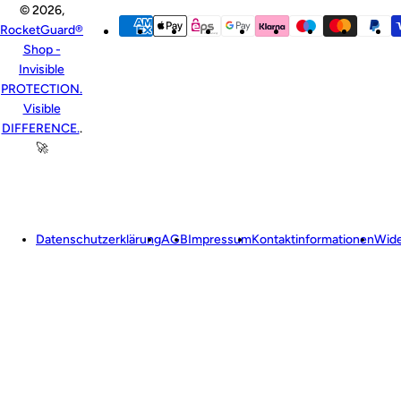
© 2026,
RocketGuard®
Shop -
Invisible
PROTECTION.
Visible
DIFFERENCE.
.
🚀
Datenschutzerklärung
AGB
Impressum
Kontaktinformationen
Wide