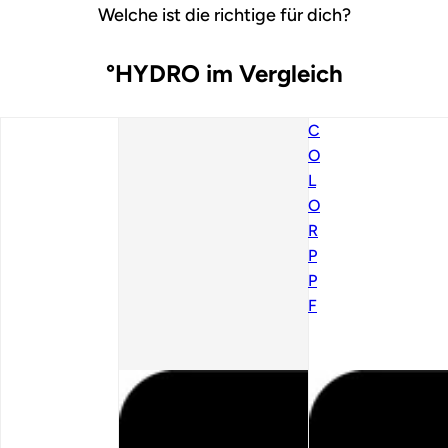
Welche ist die richtige für dich?
°HYDRO im Vergleich
C
O
L
O
R
P
P
F