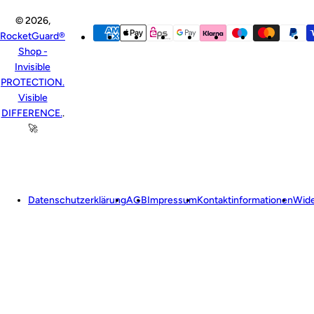
© 2026,
RocketGuard®
Shop -
Invisible
PROTECTION.
Visible
DIFFERENCE.
.
🚀
Datenschutzerklärung
AGB
Impressum
Kontaktinformationen
Wide