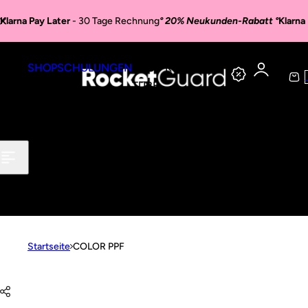
Zum Inhalt springen
Klarna Pay Later
- 30 Tage Rechnung
° 20% Neukunden-Rabatt °
Klarna
SHOP
SCHULUNGEN
YOU
KONTAKT
TUBE
a
r
e
n
k
o
r
b
Startseite
COLOR PPF
Zur Produktinformation springen