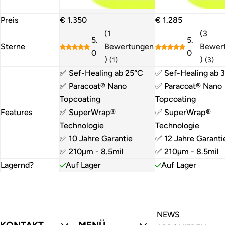
R
R
Preis
€ 1.350
€ 1.285
e
e
(1
(3
5.
5.
g
g
Sterne
Bewertungen
Bewer
0
0
u
u
)
)
(1)
(3)
l
l
✅ Sef-Healing ab 25°C
✅ Sef-Healing ab 
ä
ä
✅ Paracoat® Nano
✅ Paracoat® Nano
r
r
Topcoating
Topcoating
e
e
Features
✅ SuperWrap®
✅ SuperWrap®
r
r
Technologie
Technologie
P
P
✅ 10 Jahre Garantie
✅ 12 Jahre Garanti
r
r
✅ 210µm - 8.5mil
✅ 210µm - 8.5mil
e
e
Lagernd?
Auf Lager
Auf Lager
i
i
s
s
NEWS